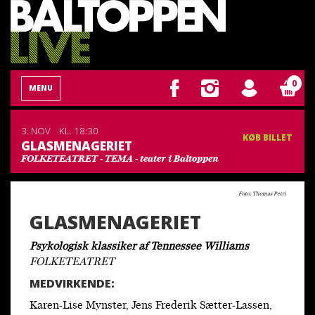
0
MENU
3. NOV
KL. 18:30
KØB BILLET
GLASMENAGERIET
FOLKETEATRET - TEMA - teater i Baltoppen
Foto: Thomas Petri
GLASMENAGERIET
Psykologisk klassiker af Tennessee Williams
FOLKETEATRET
MEDVIRKENDE:
Karen-Lise Mynster, Jens Frederik Sætter-Lassen,