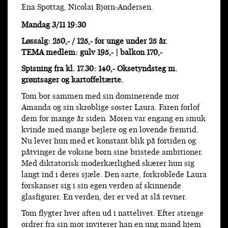
Ena Spottag, Nicolai Bjørn-Andersen.
Mandag 3/11 19:30
Løssalg: 250,- / 125,- for unge under 25 år.
TEMA medlem: gulv 195,- | balkon 170,-
Spisning fra kl. 17.30: 140,-
Oksetyndsteg m.
grøntsager og kartoffeltærte.
Tom bor sammen med sin dominerende mor
Amanda og sin skrøblige søster Laura. Faren forlof
dem for mange år siden. Moren var engang en smuk
kvinde med mange bejlere og en lovende fremtid.
Nu lever hun med et konstant blik på fortiden og
påtvinger de voksne børn sine bristede ambitioner.
Med diktatorisk moderkærlighed skærer hun sig
langt ind i deres sjæle.
Den sarte, forkrøblede Laura
forskanser sig i sin egen verden af skinnende
glasfigurer. En verden, der er ved at slå revner.
Tom flygter hver aften ud i nattelivet. Efter strenge
ordrer fra sin mor inviterer han en ung mand hjem