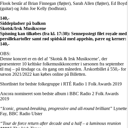
Flook består af Brian Finnegan (fløjter), Sarah Allen (fløjter), Ed Boyd
(guitar) og John Joe Kelly (bodhran).
140,-
Siddepladser på balkon
Skotsk/Irsk Musikscene
Spisning kan tilkøbes (fra kl. 17:30): Sennepsstegt filet royale med
persillekartofler samt rød spidskål med appelsin, pære og kerner:
140,-
OBS:
Denne koncert er en del af ’Skotsk & Irsk Musikscene’, der
præsenterer 10 keltiske folkemusikkoncerter i sæsonen fra september
til maj – på tirsdage ca. én gang om måneden. Årskortbillet á 550,- for
sæson 2021/2022 kan købes online på Billetten.
Shortlistet for bedste folkegruppe i RTÉ Radio 1 Folk Awards 2019
Ancora nomineret som bedste album i BBC Radio 2 Folk Awards
2019
“Iconic, ground-breaking, progressive and all-round brilliant”
Lynette
Fay, BBC Radio Ulster
“Tour de force return after decade and a half – a luminous reunion