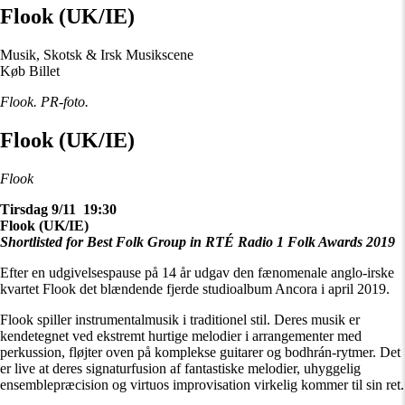
Flook (UK/IE)
Musik, Skotsk & Irsk Musikscene
Køb Billet
Flook. PR-foto.
Flook (UK/IE)
Flook
Tirsdag 9/11 19:30
Flook (UK/IE)
Shortlisted for Best Folk Group in RTÉ Radio 1 Folk Awards 2019
Efter en udgivelsespause på 14 år udgav den fænomenale anglo-irske
kvartet Flook det blændende fjerde studioalbum Ancora i april 2019.
Flook spiller instrumentalmusik i traditionel stil. Deres musik er
kendetegnet ved ekstremt hurtige melodier i arrangementer med
perkussion, fløjter oven på komplekse guitarer og bodhrán-rytmer. Det
er live at deres signaturfusion af fantastiske melodier, uhyggelig
ensemblepræcision og virtuos improvisation virkelig kommer til sin ret.