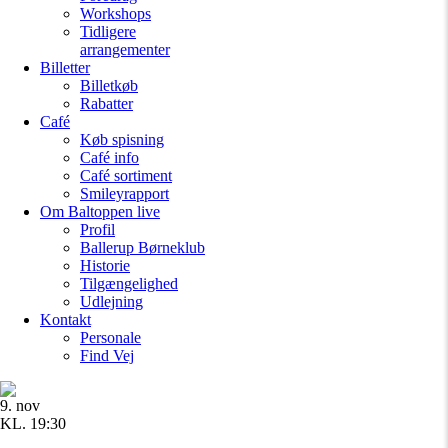
Workshops
Tidligere
arrangementer
Billetter
Billetkøb
Rabatter
Café
Køb spisning
Café info
Café sortiment
Smileyrapport
Om Baltoppen
live
Profil
Ballerup Børneklub
Historie
Tilgængelighed
Udlejning
Kontakt
Personale
Find Vej
9. nov
KL. 19:30