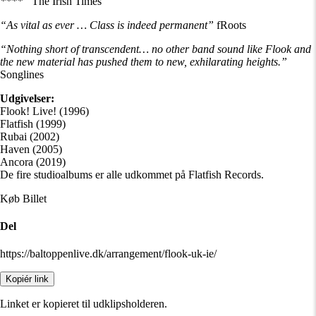
****”
The Irish Times
“As vital as ever … Class is indeed permanent”
fRoots
“Nothing short of transcendent… no other band sound like Flook and
the new material has pushed them to new, exhilarating heights.”
Songlines
Udgivelser:
Flook! Live! (1996)
Flatfish (1999)
Rubai (2002)
Haven (2005)
Ancora (2019)
De fire studioalbums er alle udkommet på Flatfish Records.
Køb Billet
Del
https://baltoppenlive.dk/arrangement/flook-uk-ie/
Kopiér link
Linket er kopieret til udklipsholderen.