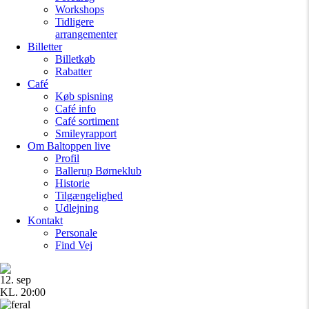
Workshops
Tidligere
arrangementer
Billetter
Billetkøb
Rabatter
Café
Køb spisning
Café info
Café sortiment
Smileyrapport
Om Baltoppen
live
Profil
Ballerup Børneklub
Historie
Tilgængelighed
Udlejning
Kontakt
Personale
Find Vej
12. sep
KL. 20:00