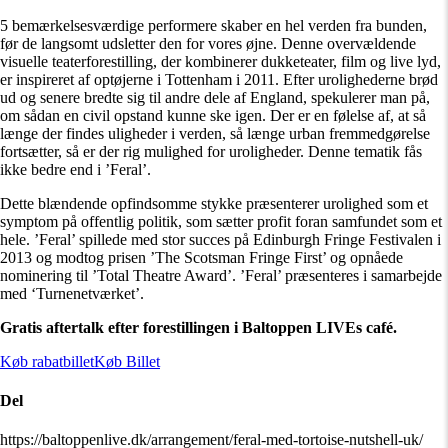
5 bemærkelsesværdige performere skaber en hel verden fra bunden,
før de langsomt udsletter den for vores øjne. Denne overvældende
visuelle teaterforestilling, der kombinerer dukketeater, film og live lyd,
er inspireret af optøjerne i Tottenham i 2011. Efter urolighederne brød
ud og senere bredte sig til andre dele af England, spekulerer man på,
om sådan en civil opstand kunne ske igen. Der er en følelse af, at så
længe der findes uligheder i verden, så længe urban fremmedgørelse
fortsætter, så er der rig mulighed for uroligheder. Denne tematik fås
ikke bedre end i ’Feral’.
Dette blændende opfindsomme stykke præsenterer urolighed som et
symptom på offentlig politik, som sætter profit foran samfundet som et
hele. ’Feral’ spillede med stor succes på Edinburgh Fringe Festivalen i
2013 og modtog prisen ’The Scotsman Fringe First’ og opnåede
nominering til ’Total Theatre Award’. ’Feral’ præsenteres i samarbejde
med ‘Turnenetværket’.
Gratis aftertalk efter forestillingen i Baltoppen LIVEs café.
Køb rabatbillet
Køb Billet
Del
https://baltoppenlive.dk/arrangement/feral-med-tortoise-nutshell-uk/