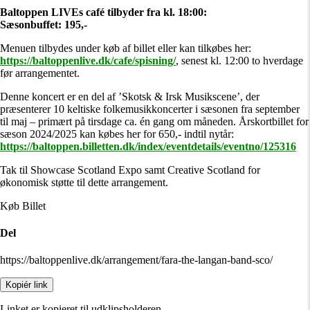
Baltoppen LIVEs café tilbyder fra kl. 18:00:
Sæsonbuffet: 195,-
Menuen tilbydes under køb af billet eller kan tilkøbes her:
https://baltoppenlive.dk/cafe/spisning/
, senest kl. 12:00 to hverdage
før arrangementet.
Denne koncert er en del af ’Skotsk & Irsk Musikscene’, der
præsenterer 10 keltiske folkemusikkoncerter i sæsonen fra september
til maj – primært på tirsdage ca. én gang om måneden. Årskortbillet for
sæson 2024/2025 kan købes her for 650,- indtil nytår:
https://baltoppen.billetten.dk/index/eventdetails/eventno/125316
Tak til Showcase Scotland Expo samt Creative Scotland for
økonomisk støtte til dette arrangement.
Køb Billet
Del
https://baltoppenlive.dk/arrangement/fara-the-langan-band-sco/
Kopiér link
Linket er kopieret til udklipsholderen.