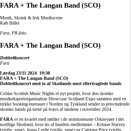
FARA + The Langan Band (SCO)
Musik, Skotsk & Irsk Musikscene
Køb Billet
Fara. PR-foto.
FARA + The Langan Band (SCO)
Dobbeltkoncert
Fara
Lørdag 23/11 2024 19:30
FARA + The Langan Band (SCO)
Dobbeltkoncert med to af Skotlands mest eftertragtede bands
Ceòlas Scottish Music Nights et nyt projekt, hvor den skotske
musikeksportorganisation Showcase Scotland Expo sammen med en
række booking-bureauer i Norden og Tyskland sender to prisvindende
skotske bands på turné på tværs af landene i november 2024.
FARA
er en kvartet med rødder i de stormomsuste Orkneyøer i det
nordlige Skotland, hvor tre af bandets medlemmer – Kristan Harvey
(violin, sang), Jeana Leslie (violin, sang) og Catriona Price (violin,