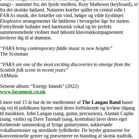
sang) – stammer fra; det fjerde medlem, Rory Matheson (keyboard), er
fra det skotske højland. Naturens kræfter spiller en central rolle i
FARAs musik, der fortæller om vind, bølger og vilde kystlinjer.
Eksplosive arrangementer får fødderne i bevægelse lige fra starten.
Fortryllende ballader med harmonisk vokal og tre perfekt
sammensmeltede violiner med følsomt klaverakkompagnement
inviterer dig til at drømme.
“FARA bring contemporary fiddle music to new heights”
The Scotsman
“FARA are one of the most exciting discoveries to emerge from the
Scottish folk scene in recent years”
AllMusic
Seneste album: “Energy Islands” (2022)
www.faramusic.co.uk
I mere end 15 år har de tre medlemmer af
The Langan Band
banet
sig vej til publikums hjerter med deres forfriskende og lovløse tilgang
til musikken. John Langan (sang, guitar, percussion), Alastair Caplin
(sang, violin) og Dave Tunstall (sang, kontrabas) laver deres eget
forførende sammenkog af fyrige guitarrytmer, sukkersøde
vokalharmonier og storslåede lydbilleder. De bryder grænserne for
konventionelle genrer og præsenterer en blanding af skotsk tradfolk,