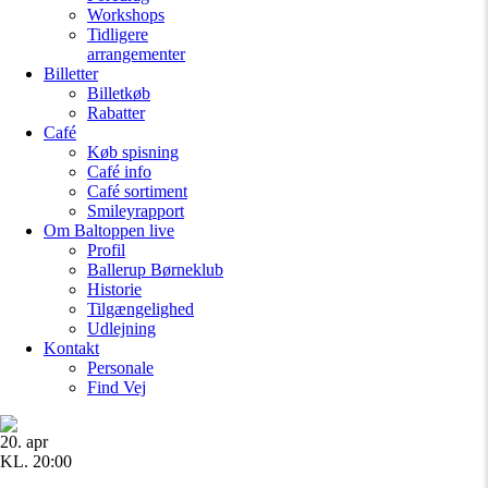
Workshops
Tidligere
arrangementer
Billetter
Billetkøb
Rabatter
Café
Køb spisning
Café info
Café sortiment
Smileyrapport
Om Baltoppen
live
Profil
Ballerup Børneklub
Historie
Tilgængelighed
Udlejning
Kontakt
Personale
Find Vej
20. apr
KL. 20:00