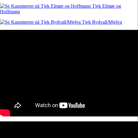
Tjek Elmøe og
Hoffmann
Tjek Rydvall/Mjelva