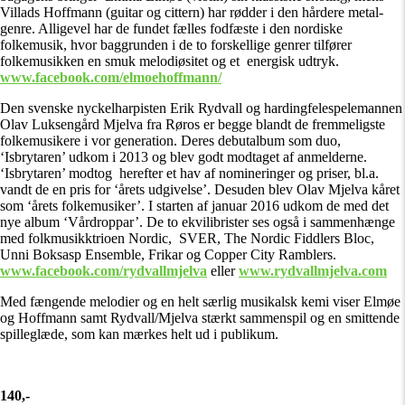
Villads Hoffmann (guitar og cittern) har rødder i den hårdere metal-
genre. Alligevel har de fundet fælles fodfæste i den nordiske
folkemusik, hvor baggrunden i de to forskellige genrer tilfører
folkemusikken en smuk melodiøsitet og et energisk udtryk.
www.facebook.com/elmoehoffmann/
Den svenske nyckelharpisten Erik Rydvall og hardingfelespelemannen
Olav Luksengård Mjelva fra Røros er begge blandt de fremmeligste
folkemusikere i vor generation. Deres debutalbum som duo,
‘Isbrytaren’ udkom i 2013 og blev godt modtaget af anmelderne.
‘Isbrytaren’ modtog herefter et hav af nomineringer og priser, bl.a.
vandt de en pris for ‘årets udgivelse’. Desuden blev Olav Mjelva kåret
som ‘årets folkemusiker’. I starten af januar 2016 udkom de med det
nye album ‘Vårdroppar’. De to ekvilibrister ses også i sammenhænge
med folkmusikktrioen Nordic, SVER, The Nordic Fiddlers Bloc,
Unni Boksasp Ensemble, Frikar og Copper City Ramblers.
www.facebook.com/rydvallmjelva
eller
www.rydvallmjelva.com
Med fængende melodier og en helt særlig musikalsk kemi viser Elmøe
og Hoffmann samt Rydvall/Mjelva stærkt sammenspil og en smittende
spilleglæde, som kan mærkes helt ud i publikum.
140,-