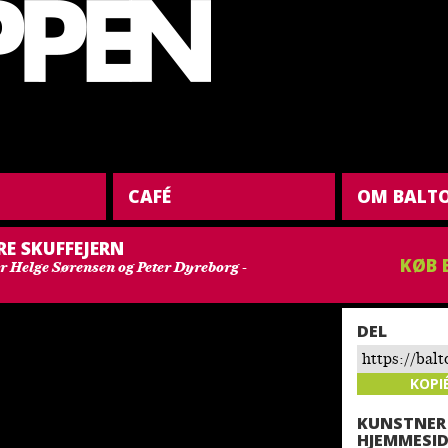
CAFÉ
OM BALT
RE SKUFFEJERN
KØB 
er Helge Sørensen og Peter Dyreborg -
DEL
https://bal
store-skuffe
KOPI
KUNSTNER
HJEMMESID