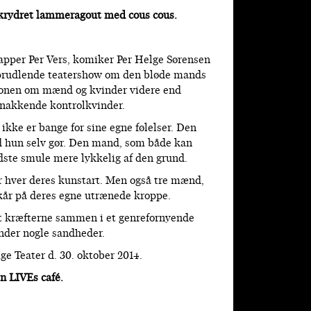
elkrydret lammeragout med cous cous.
apper Per Vers, komiker Per Helge Sørensen
sprudlende teatershow om den bløde mands
sionen om mænd og kvinder videre end
nakkende kontrolkvinder.
kke er bange for sine egne følelser. Den
nd hun selv gør. Den mand, som både kan
dste smule mere lykkelig af den grund.
or hver deres kunstart. Men også tre mænd,
år på deres egne utrænede kroppe.
et kræfterne sammen i et genrefornyende
vinder nogle sandheder.
e Teater d. 30. oktober 2014.
en LIVEs café.