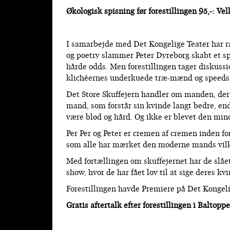
Økologisk spisning før forestillingen 95,-: V
I samarbejde med Det Kongelige Teater har r
og poetry slammer Peter Dyreborg skabt et 
hårde odds. Men forestillingen tager diskus
klichéernes underkuede træ-mænd og speeds
Det Store Skuffejern handler om manden, der i
mand, som forstår sin kvinde langt bedre, e
være blød og hård. Og ikke er blevet den min
Per Per og Peter er cremen af cremen inden f
som alle har mærket den moderne mands vilk
Med fortællingen om skuffejernet har de slå
show, hvor de har fået lov til at sige deres k
Forestillingen havde Premiere på Det Kongelig
Gratis aftertalk efter forestillingen i Baltopp