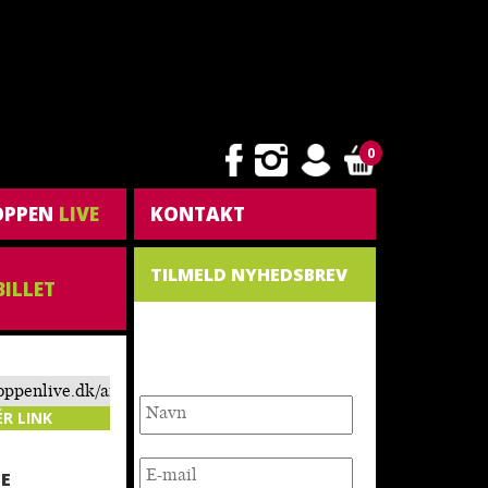
0
OPPEN
LIVE
KONTAKT
TILMELD NYHEDSBREV
BILLET
NYHEDSBREV
toppenlive.dk/arrangement/det-
jern/
ÉR LINK
E