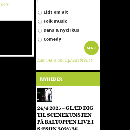
rnets
Lidt om alt
Folk music
Dans & nycirkus
Comedy
SEND
Læs mere om nyhedsbrevet
NYHEDER
24/4 2025 – GLÆD DIG
TIL SCENEKUNSTEN
PÅ BALTOPPEN LIVE I
SÆSON 2025/26