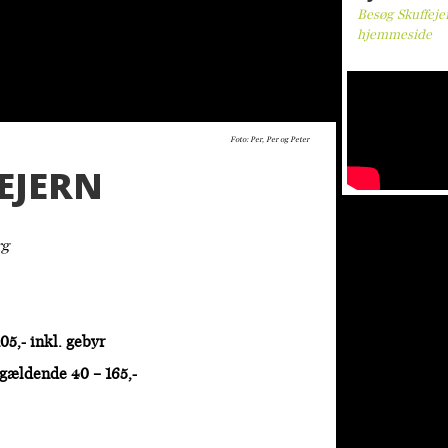
Besøg Skuffeje
hjemmeside
Foto: Per, Per og Peter
EJERN
rg
05,- inkl. gebyr
 gældende 40 – 165,-