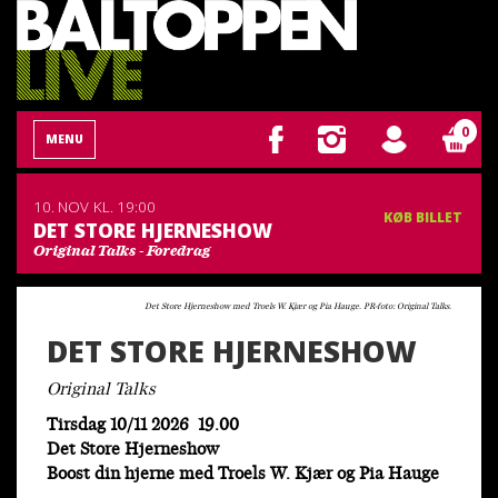
0
MENU
10. NOV
KL. 19:00
KØB BILLET
DET STORE HJERNESHOW
Original Talks - Foredrag
Det Store Hjerneshow med Troels W. Kjær og Pia Hauge. PR-foto: Original Talks.
DET STORE HJERNESHOW
Original Talks
Tirsdag 10/11 2026 19.00
Det Store Hjerneshow
Boost din hjerne med Troels W. Kjær og Pia Hauge