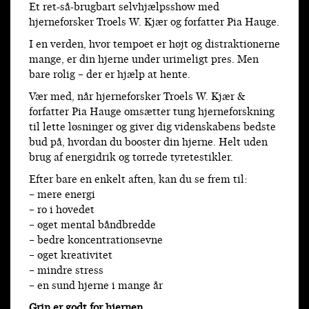
Et ret-så-brugbart selvhjælpsshow med
hjerneforsker Troels W. Kjær og forfatter Pia Hauge.
I en verden, hvor tempoet er højt og distraktionerne
mange, er din hjerne under urimeligt pres. Men
bare rolig – der er hjælp at hente.
Vær med, når hjerneforsker Troels W. Kjær &
forfatter Pia Hauge omsætter tung hjerneforskning
til lette løsninger og giver dig videnskabens bedste
bud på, hvordan du booster din hjerne. Helt uden
brug af energidrik og tørrede tyretestikler.
Efter bare en enkelt aften, kan du se frem til:
– mere energi
– ro i hovedet
– øget mental båndbredde
– bedre koncentrationsevne
– øget kreativitet
– mindre stress
– en sund hjerne i mange år
Grin er godt for hjernen