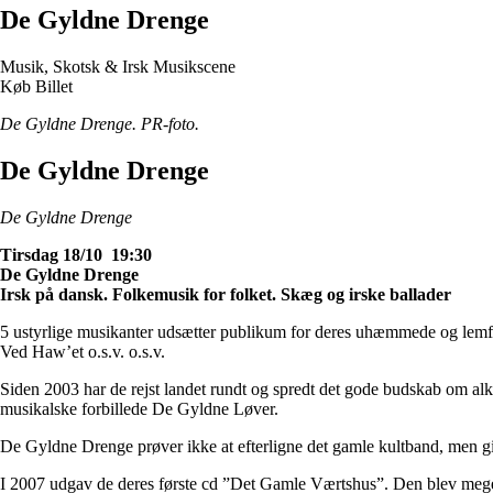
De Gyldne Drenge
Musik, Skotsk & Irsk Musikscene
Køb Billet
De Gyldne Drenge. PR-foto.
De Gyldne Drenge
De Gyldne Drenge
Tirsdag 18/10 19:30
De Gyldne Drenge
Irsk på dansk. Folkemusik for folket. Skæg og irske ballader
5 ustyrlige musikanter udsætter publikum for deres uhæmmede og le
Ved Haw’et o.s.v. o.s.v.
Siden 2003 har de rejst landet rundt og spredt det gode budskab om alk
musikalske forbillede De Gyldne Løver.
De Gyldne Drenge prøver ikke at efterligne det gamle kultband, men g
I 2007 udgav de deres første cd ”Det Gamle Værtshus”. Den blev meget 