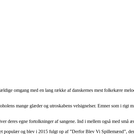
mfældige omgang med en lang række af danskernes mest folkekære mel
oholens mange glæder og utroskabens velsignelser. Emner som i rigt mål 
iver deres egne fortolkninger af sangene. Ind i mellem også med små æ
populær og blev i 2015 fulgt op af ”Derfor Blev Vi Spillemænd”, der l