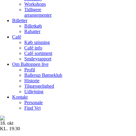
Workshops
Tidligere
arrangementer
Billetter
Billetkøb
Rabatter
Café
Køb spisning
Café info
Café sortiment
Smileyrapport
Om Baltoppen
live
Profil
Ballerup Børneklub
Historie
Tilgængelighed
Udlejning
Kontakt
Personale
Find Vej
18. okt
KL. 19:30