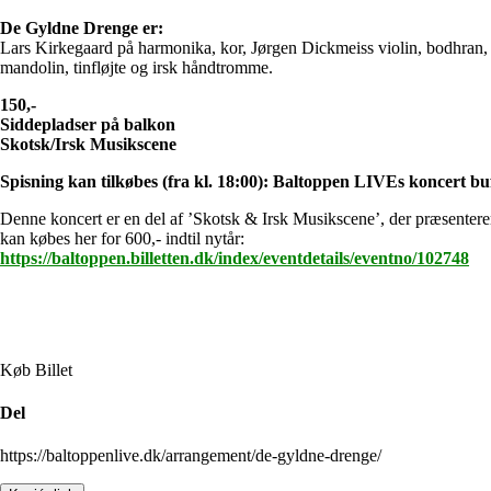
De Gyldne Drenge er:
Lars Kirkegaard på harmonika, kor, Jørgen Dickmeiss violin, bodhran, 
mandolin, tinfløjte og irsk håndtromme.
150,-
Siddepladser på balkon
Skotsk/Irsk Musikscene
Spisning kan tilkøbes (fra kl. 18:00): Baltoppen LIVEs koncert buf
Denne koncert er en del af ’Skotsk & Irsk Musikscene’, der præsentere
kan købes her for 600,- indtil nytår:
https://baltoppen.billetten.dk/index/eventdetails/eventno/102748
Køb Billet
Del
https://baltoppenlive.dk/arrangement/de-gyldne-drenge/