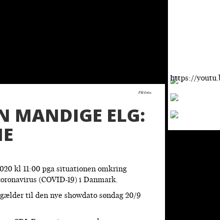
elgens-reva
https://youtu
PR-foto.
 MANDIGE ELG:
HE
2020 kl 11:00 pga situationen omkring
 coronavirus (COVID-19) i Danmark.
4 gælder til den nye showdato søndag 20/9