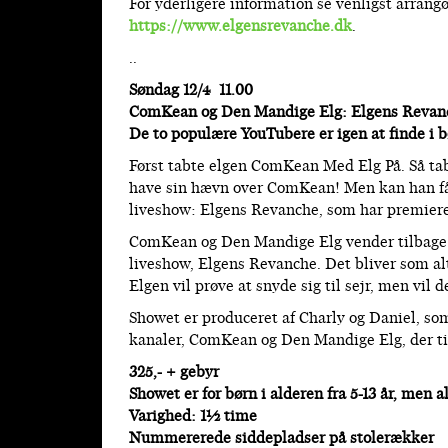
For yderligere information se venligst arra
https://www.elgensrevanche.dk
.
..
Søndag 12/4 11.00
ComKean og Den Mandige Elg: Elgens Revan
De to populære YouTubere er igen at finde i 
Først tabte elgen ComKean Med Elg På. Så ta
have sin hævn over ComKean! Men kan han få d
liveshow: Elgens Revanche, som har premiere 
ComKean og Den Mandige Elg vender tilbage 
liveshow, Elgens Revanche. Det bliver som alt
Elgen vil prøve at snyde sig til sejr, men vil
Showet er produceret af Charly og Daniel, so
kanaler, ComKean og Den Mandige Elg, der ti
325,- + gebyr
Showet er for børn i alderen fra 5-13 år, men 
Varighed: 1½ time
Nummererede siddepladser på stolerækker