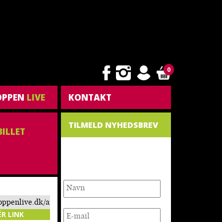
0
OPPEN
LIVE
KONTAKT
TILMELD NYHEDSBREV
BILLET
NYHEDSBREV
toppenlive.dk/arrangement/comkean-
ige-elg-
ÉR LINK