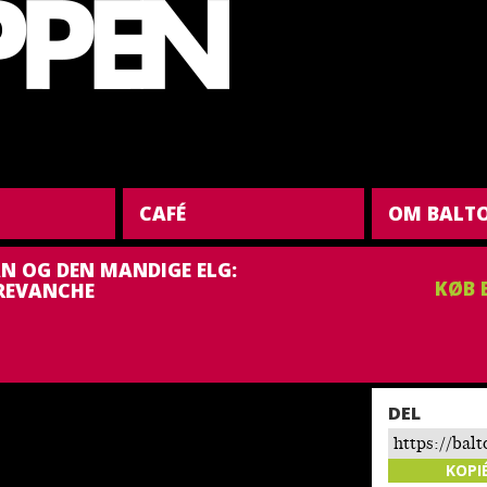
CAFÉ
OM BALT
N OG DEN MANDIGE ELG:
KØB 
 REVANCHE
DEL
https://bal
og-den-mand
KOPI