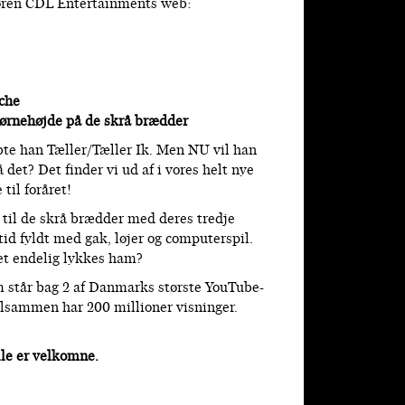
ngøren CDL Entertainments web:
che
børnehøjde på de skrå brædder
bte han Tæller/Tæller Ik. Men NU vil han
et? Det finder vi ud af i vores helt nye
til foråret!
til de skrå brædder med deres tredje
id fyldt med gak, løjer og computerspil.
 det endelig lykkes ham?
m står bag 2 af Danmarks største YouTube-
lsammen har 200 millioner visninger.
alle er velkomne.