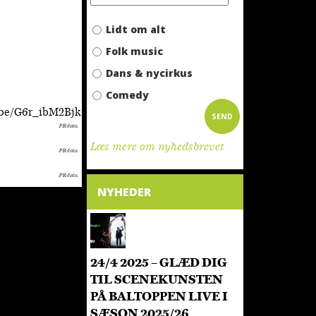
nche/
Lidt om alt
Folk music
Dans & nycirkus
Comedy
.be/G6r_ibM2Bjk
SEND
PR-foto.
Læs mere om nyhedsbrevet
PR-foto.
PR-foto.
NYHEDER
24/4 2025 – GLÆD DIG
TIL SCENEKUNSTEN
PÅ BALTOPPEN LIVE I
SÆSON 2025/26