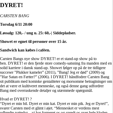
DYRET!
CARSTEN BANG
Torsdag 6/11 20:00
Løssalg: 120,- / ung u. 25: 60,-| Siddepladser.
Showet er egnet til personer over 15 år.
Sandwich kan købes i caféen.
Carsten Bangs nye show DYRET! er et stand-up show på to
ben.
DYRET! er den fjerde store comedy-satsning fra manden med en
solid karriere i dansk stand-up. Showet følger op på de tre tidligere
succeser ”Plukker kameler” (2011), ”Bang! Jeg er død” (2009) og
”Har Satan en Fætter?” (2006). I DYRET! håndfodrer Carsten Bang
sit publikum med komiske genialiteter og morsomme betragtninger om
det at være et kultiveret menneske, og også denne gang udfordrer
Bang med overraskende detaljer og utæmmede spørgsmål.
Hvad er DYRET! ?
“Dyret er min bil. Dyret er min kat. Dyret er min pik. Jeg er Dyret!”,
svarer Carsten med et glimt i øjet. “Mennesket er verdens mest
udbredte pattedyr – vi har formeret os og spredt os over hele kloden –