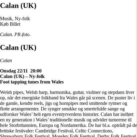
Calan (UK)
Musik, Ny-folk
Køb Billet
Calan. PR-foto.
Calan (UK)
Calan
Onsdag 22/11 20:00
Calan (UK) – Ny-folk
Foot tapping tunes from Wales
Welsh pipes, Welsh harp, harmonika, guitar, violiner og stepdans liver
op, når det energiske folkband fra Wales går på scenen. De puster liv i
de gamle, kendte reels, jigs og hornpipes med smittende rytmer og
flotte arrangementer. De synger smukke og smertefulde sange og
udforsker Wales’ helt egen eventyrverdens historier. Calan har indført
en ny generation i Wales’ traditionelle musik og udvider turneerne til
hele Storbritannien, Europa og Nordamerika. De har bl.a. optrådt på de
britiske festivaler: Cambridge Festival, Celtic Connections,
Shrewsbury Folk Festival, Moseley Folk Festival, Derby Folk Festival,