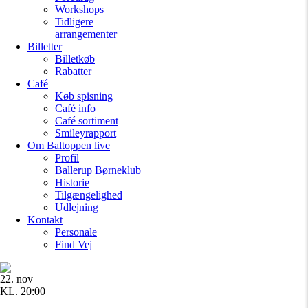
Workshops
Tidligere
arrangementer
Billetter
Billetkøb
Rabatter
Café
Køb spisning
Café info
Café sortiment
Smileyrapport
Om Baltoppen
live
Profil
Ballerup Børneklub
Historie
Tilgængelighed
Udlejning
Kontakt
Personale
Find Vej
22. nov
KL. 20:00