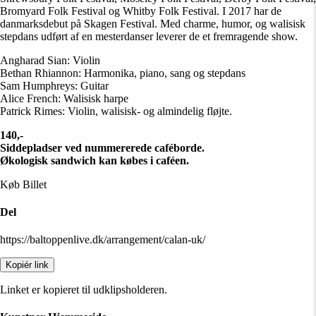
Bromyard Folk Festival og Whitby Folk Festival. I 2017 har de
danmarksdebut på Skagen Festival. Med charme, humor, og walisisk
stepdans udført af en mesterdanser leverer de et fremragende show.
Angharad Sian: Violin
Bethan Rhiannon: Harmonika, piano, sang og stepdans
Sam Humphreys: Guitar
Alice French: Walisisk harpe
Patrick Rimes: Violin, walisisk- og almindelig fløjte.
140,-
Siddepladser ved nummererede caféborde.
Økologisk sandwich kan købes i caféen.
Køb Billet
Del
https://baltoppenlive.dk/arrangement/calan-uk/
Kopiér link
Linket er kopieret til udklipsholderen.