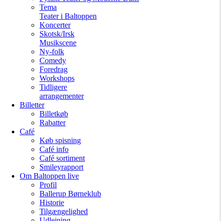
Tema
Teater i Baltoppen
Koncerter
Skotsk/Irsk
Musikscene
Ny-folk
Comedy
Foredrag
Workshops
Tidligere
arrangementer
Billetter
Billetkøb
Rabatter
Café
Køb spisning
Café info
Café sortiment
Smileyrapport
Om Baltoppen
live
Profil
Ballerup Børneklub
Historie
Tilgængelighed
Udlejning