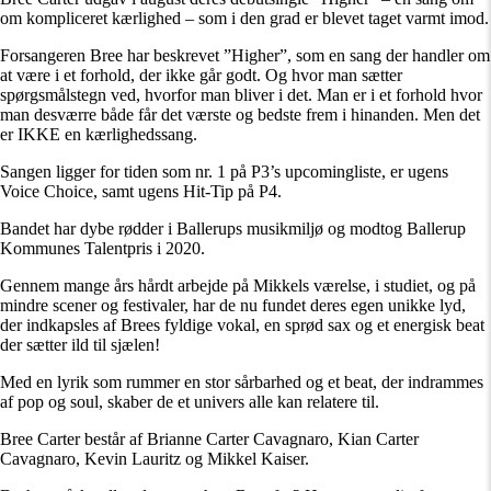
om kompliceret kærlighed – som i den grad er blevet taget varmt imod.
Forsangeren Bree har beskrevet ”Higher”, som en sang der handler om
at være i et forhold, der ikke går godt. Og hvor man sætter
spørgsmålstegn ved, hvorfor man bliver i det. Man er i et forhold hvor
man desværre både får det værste og bedste frem i hinanden. Men det
er IKKE en kærlighedssang.
Sangen ligger for tiden som nr. 1 på P3’s upcomingliste, er ugens
Voice Choice, samt ugens Hit-Tip på P4.
Bandet har dybe rødder i Ballerups musikmiljø og modtog Ballerup
Kommunes Talentpris i 2020.
Gennem mange års hårdt arbejde på Mikkels værelse, i studiet, og på
mindre scener og festivaler, har de nu fundet deres egen unikke lyd,
der indkapsles af Brees fyldige vokal, en sprød sax og et energisk beat
der sætter ild til sjælen!
Med en lyrik som rummer en stor sårbarhed og et beat, der indrammes
af pop og soul, skaber de et univers alle kan relatere til.
Bree Carter består af Brianne Carter Cavagnaro, Kian Carter
Cavagnaro, Kevin Lauritz og Mikkel Kaiser.