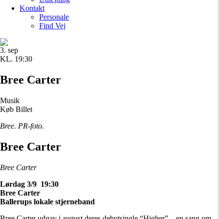
Kontakt
Personale
Find Vej
3. sep
KL. 19:30
Bree Carter
Musik
Køb Billet
Bree. PR-foto.
Bree Carter
Bree Carter
Lørdag 3/9 19:30
Bree Carter
Ballerups lokale stjerneband
Bree Carter udgav i august deres debutsingle “Higher” – en sang om