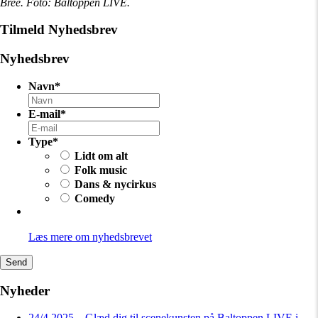
Bree. Foto: Baltoppen LIVE.
Tilmeld Nyhedsbrev
Nyhedsbrev
Navn
*
E-mail
*
Type
*
Lidt om alt
Folk music
Dans & nycirkus
Comedy
Læs mere om nyhedsbrevet
Nyheder
24/4 2025 – Glæd dig til scenekunsten på Baltoppen LIVE i