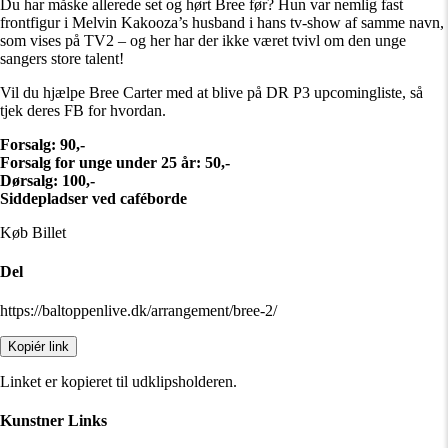
Du har måske allerede set og hørt Bree før? Hun var nemlig fast
frontfigur i Melvin Kakooza’s husband i hans tv-show af samme navn,
som vises på TV2 – og her har der ikke været tvivl om den unge
sangers store talent!
Vil du hjælpe Bree Carter med at blive på DR P3 upcomingliste, så
tjek deres FB for hvordan.
Forsalg: 90,-
Forsalg for unge under 25 år: 50,-
Dørsalg: 100,-
Siddepladser ved caféborde
Køb Billet
Del
https://baltoppenlive.dk/arrangement/bree-2/
Kopiér link
Linket er kopieret til udklipsholderen.
Kunstner Links