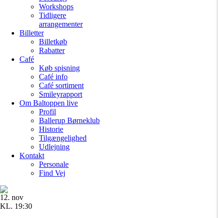
Workshops
Tidligere
arrangementer
Billetter
Billetkøb
Rabatter
Café
Køb spisning
Café info
Café sortiment
Smileyrapport
Om Baltoppen
live
Profil
Ballerup Børneklub
Historie
Tilgængelighed
Udlejning
Kontakt
Personale
Find Vej
12. nov
KL. 19:30