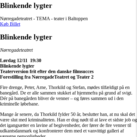
Blinkende lygter
Nørregadeteatret - TEMA - teater i Baltoppen
Køb Billet
Blinkende lygter
Nørregadeteatret
Lørdag 12/11 19:30
Blinkende lygter
Teaterversion frit efter den danske filmsucces
Forestilling fra NørregadeTeatret og Teater 2
Fire drenge, Peter, Arne, Thorkild og Stefan, mødes tilfældigt på en
banegård. De er alle sammen stukket af hjemmefra på grund af svigt.
Dér på banegården bliver de venner – og føres sammen ud i den
kriminelle løbebane.
Mange år senere, da Thorkild fylder 50 år, beslutter han, at nu skal det
være slut med kriminaliteten. Han er dog nødt til at lave et sidste job og
det igangsætter en lavine af begivenheder, der fører de fire venner til
udkantsdanmark og konfronterer dem med et vanvittigt galleri af
særegne personligheder.