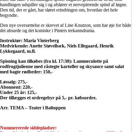
handlingen udspiller sig i og afslører et nervepirrende spind af løgne.
Den tid, der er gået, har sløret erindringen om, hvordan det hele
begyndte.
Den nye oversættelse er skrevet af Line Knutzon, som har øje for både
det absurde og det komiske i Pinters trekantsdrama.
Instruktør: Maria Vinterberg
Medvirkende: Anette Støvelbæk, Niels Ellegaard, Henrik
Lykkegaard, m.fl.
Spisning kan tilkøbes (fra kl. 17:30): Lammeculotte på
rodfrugtjulienne med råstegte kartofler og skysauce samt salat
med bagte rødbeder: 150,-
Løssalg: 275,-
Abonnent: 220,-
Under 25 år: 125,-
Der tillægges et ordregebyr på 5,- pr. købsordre.
Arr. TEMA – Teater i Baltoppen
Nummererede siddepladser: