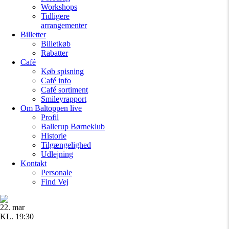
Workshops
Tidligere
arrangementer
Billetter
Billetkøb
Rabatter
Café
Køb spisning
Café info
Café sortiment
Smileyrapport
Om Baltoppen
live
Profil
Ballerup Børneklub
Historie
Tilgængelighed
Udlejning
Kontakt
Personale
Find Vej
22. mar
KL. 19:30