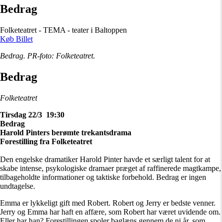
Bedrag
Folketeatret - TEMA - teater i Baltoppen
Køb Billet
Bedrag. PR-foto: Folketeatret.
Bedrag
Folketeatret
Tirsdag 22/3 19:30
Bedrag
Harold Pinters berømte trekantsdrama
Forestilling fra Folketeatret
Den engelske dramatiker Harold Pinter havde et særligt talent for at
skabe intense, psykologiske dramaer præget af raffinerede magtkampe,
tilbageholdte informationer og taktiske forbehold. Bedrag er ingen
undtagelse.
Emma er lykkeligt gift med Robert. Robert og Jerry er bedste venner.
Jerry og Emma har haft en affære, som Robert har været uvidende om.
Eller har han? Forestillingen spoler baglæns gennem de ni år, som