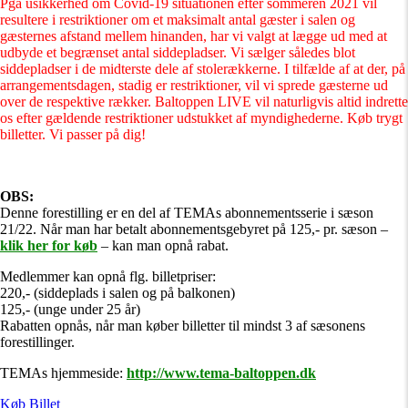
Pga usikkerhed om Covid-19 situationen efter sommeren 2021 vil
resultere i restriktioner om et maksimalt antal gæster i salen og
gæsternes afstand mellem hinanden, har vi valgt at lægge ud med at
udbyde et begrænset antal siddepladser. Vi sælger således blot
siddepladser i de midterste dele af stolerækkerne. I tilfælde af at der, på
arrangementsdagen, stadig er restriktioner, vil vi sprede gæsterne ud
over de respektive rækker. Baltoppen LIVE vil naturligvis altid indrette
os efter gældende restriktioner udstukket af myndighederne. Køb trygt
billetter. Vi passer på dig!
OBS:
Denne forestilling er en del af TEMAs abonnementsserie i sæson
21/22. Når man har betalt abonnementsgebyret på 125,- pr. sæson –
klik her for køb
– kan man opnå rabat.
Medlemmer kan opnå flg. billetpriser:
220,- (siddeplads i salen og på balkonen)
125,- (unge under 25 år)
Rabatten opnås, når man køber billetter til mindst 3 af sæsonens
forestillinger.
TEMAs hjemmeside:
http://www.tema-baltoppen.dk
Køb Billet