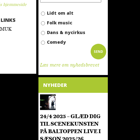
s hjemmeside
Lidt om alt
LINKS
Folk music
AMUK
Dans & nycirkus
Comedy
SEND
Læs mere om nyhedsbrevet
NYHEDER
24/4 2025 – GLÆD DIG
TIL SCENEKUNSTEN
PÅ BALTOPPEN LIVE I
SÆSON 2025/26