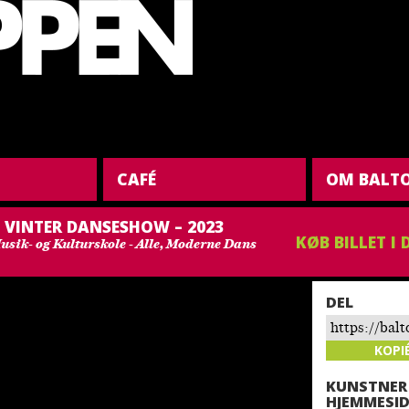
CAFÉ
OM BALT
VINTER DANSESHOW – 2023
KØB BILLET I
usik- og Kulturskole - Alle, Moderne Dans
DEL
https://bal
vinter-dans
KOPI
KUNSTNER
HJEMMESID