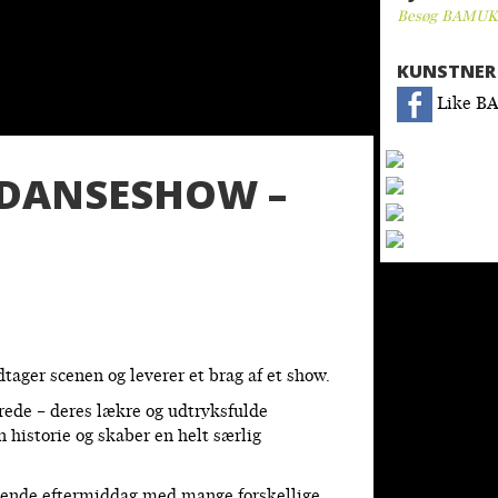
Besøg BAMUK
KUNSTNER 
Like B
 DANSESHOW –
ager scenen og leverer et brag af et show.
rede – deres lækre og udtryksfulde
n historie og skaber en helt særlig
oldende eftermiddag med mange forskellige