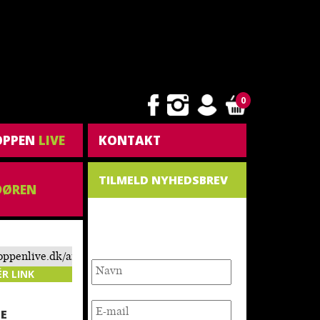
0
OPPEN
LIVE
KONTAKT
TILMELD NYHEDSBREV
 DØREN
NYHEDSBREV
toppenlive.dk/arrangement/bamuks-
eshow-2023/
ÉR LINK
E