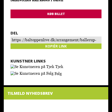
Sandwiches kan købes i baren
KØB BILLET
DEL
https://baltoppenlive.dk/arrangement/ballerup-
music-life-4-sebastian-dahl-feat-to-lokale-
KOPIÉR LINK
talenter/
KUNSTNER LINKS
Tjek
Følg
TILMELD NYHEDSBREV
NYHEDSBREV