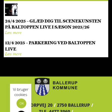
24/4 2025 – GLÆD DIG TIL SCENEKUNSTEN
PÅ BALTOPPEN LIVE I SÆSON 2025/26
Læs mere
12/4 2025 – PARKERING VED BALTOPPEN
LIVE
Læs mere
Vi bruger
cookies
OK
BALTORPVEJ 20
/
2750 BALLERUP
/
TLF. 4477 3060
/