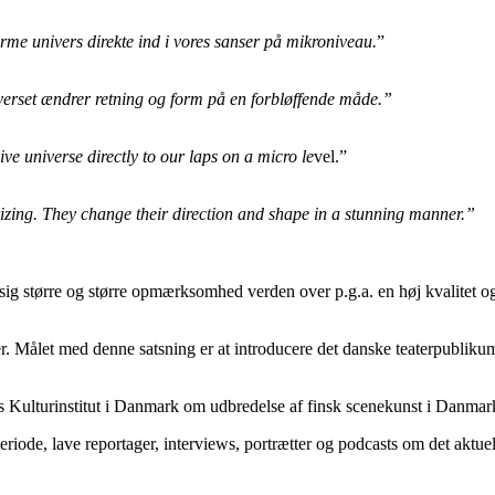
orme univers direkte ind i vores sanser på mikroniveau.
”
verset ændrer retning og form på en forbløffende måde.”
ive universe directly to our laps on a micro le
vel.”
izing. They change their direction and shape in a stunning manner.”
 sig større og større opmærksomhed verden over p.g.a. en høj kvalitet 
 Målet med denne satsning er at introducere det danske teaterpublikum, 
s Kulturinstitut i Danmark om udbredelse af finsk scenekunst i Danmar
riode, lave reportager, interviews, portrætter og podcasts om det aktuel