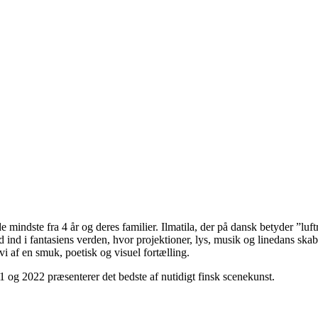
de mindste fra 4 år og deres familier. Ilmatila, der på dansk betyder ”luf
d ind i fantasiens verden, hvor projektioner, lys, musik og linedans skab
i af en smuk, poetisk og visuel fortælling.
1 og 2022 præsenterer det bedste af nutidigt finsk scenekunst.