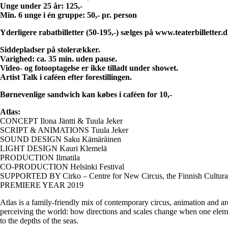
Unge under 25 år: 125,-
Min. 6 unge i én gruppe: 50,- pr. person
Yderligere rabatbilletter (50-195,-) sælges på www.teaterbilletter.d
Siddepladser på stolerækker.
Varighed: ca. 35 min. uden pause.
Video- og fotooptagelse er ikke tilladt under showet.
Artist Talk i caféen efter forestillingen.
Børnevenlige sandwich kan købes i caféen for 10,-
Atlas:
CONCEPT Ilona Jäntti & Tuula Jeker
SCRIPT & ANIMATIONS Tuula Jeker
SOUND DESIGN Saku Kämäräinen
LIGHT DESIGN Kauri Klemelä
PRODUCTION Ilmatila
CO-PRODUCTION Helsinki Festival
SUPPORTED BY Cirko – Centre for New Circus, the Finnish Cultural F
PREMIERE YEAR 2019
Atlas is a family-friendly mix of contemporary circus, animation and ar
perceiving the world: how directions and scales change when one element
to the depths of the seas.