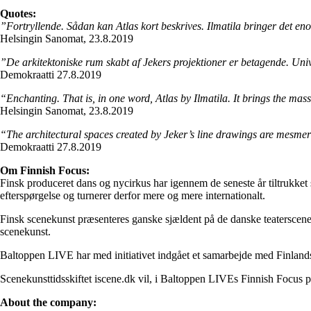
Quotes:
”Fortryllende. Sådan kan Atlas kort beskrives. Ilmatila bringer det en
Helsingin Sanomat, 23.8.2019
”De arkitektoniske rum skabt af Jekers projektioner er betagende. Uni
Demokraatti 27.8.2019
“Enchanting. That is, in one word, Atlas by Ilmatila. It brings the mass
Helsingin Sanomat, 23.8.2019
“The architectural spaces created by Jeker’s line drawings are mesmer
Demokraatti 27.8.2019
Om Finnish Focus:
Finsk produceret dans og nycirkus har igennem de seneste år tiltrukket
efterspørgelse og turnerer derfor mere og mere internationalt.
Finsk scenekunst præsenteres ganske sjældent på de danske teaterscener.
scenekunst.
Baltoppen LIVE har med initiativet indgået et samarbejde med Finland
Scenekunsttidsskiftet iscene.dk vil, i Baltoppen LIVEs Finnish Focus pe
About the company: