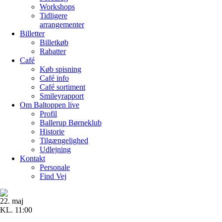
Workshops
Tidligere
arrangementer
Billetter
Billetkøb
Rabatter
Café
Køb spisning
Café info
Café sortiment
Smileyrapport
Om Baltoppen
live
Profil
Ballerup Børneklub
Historie
Tilgængelighed
Udlejning
Kontakt
Personale
Find Vej
22. maj
KL. 11:00