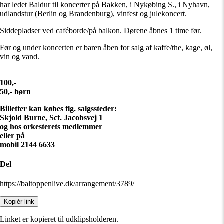
har ledet Baldur til koncerter på Bakken, i Nykøbing S., i Nyhavn,
udlandstur (Berlin og Brandenburg), vinfest og julekoncert.
Siddepladser ved caféborde/på balkon. Dørene åbnes 1 time før.
Før og under koncerten er baren åben for salg af kaffe/the, kage, øl,
vin og vand.
100,-
50,- børn
Billetter kan købes flg. salgssteder:
Skjold Burne, Sct. Jacobsvej 1
og hos orkesterets medlemmer
eller på
mobil
2144 6633
Del
https://baltoppenlive.dk/arrangement/3789/
Kopiér link
Linket er kopieret til udklipsholderen.