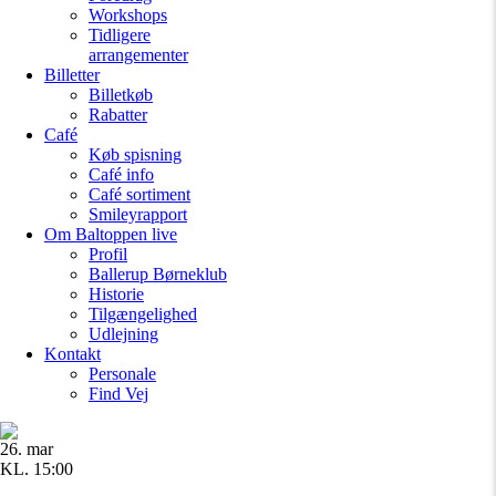
Workshops
Tidligere
arrangementer
Billetter
Billetkøb
Rabatter
Café
Køb spisning
Café info
Café sortiment
Smileyrapport
Om Baltoppen
live
Profil
Ballerup Børneklub
Historie
Tilgængelighed
Udlejning
Kontakt
Personale
Find Vej
26. mar
KL. 15:00