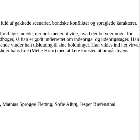
e fuld af gakkede scenarier, bondske konflikter og spraglede karakterer.
ndfuld ligesindede, der nok mener at vide, hvad der betyder noget for
dbøger, så han er godt underrettet om indenrigs- og udenrigssager. Han
de vinder han tilslutning til sine holdninger. Han vikles ind i et virvar
, slider hans frue (Mette Horn) med at lære kunsten at omgås byens
athias Sprogøe Fletting, Sofie Alhøj, Jesper Riefensthal.