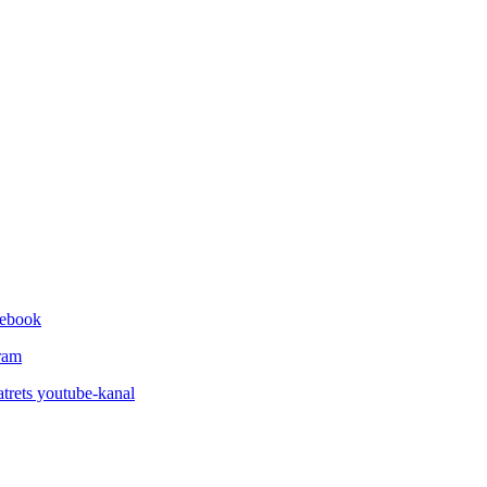
cebook
gram
trets youtube-kanal