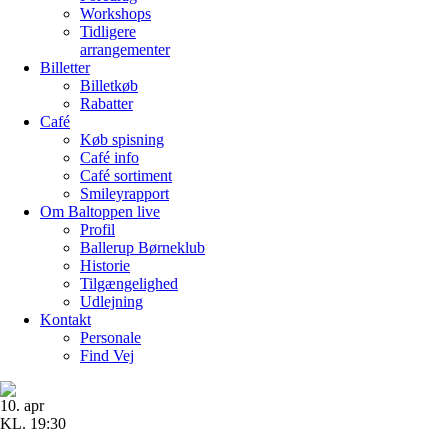
Workshops
Tidligere
arrangementer
Billetter
Billetkøb
Rabatter
Café
Køb spisning
Café info
Café sortiment
Smileyrapport
Om Baltoppen
live
Profil
Ballerup Børneklub
Historie
Tilgængelighed
Udlejning
Kontakt
Personale
Find Vej
10. apr
KL. 19:30