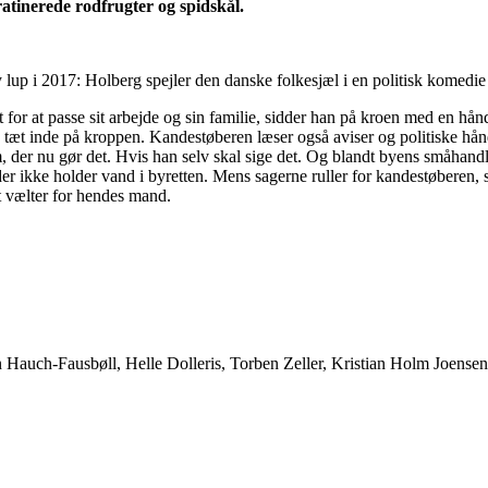
atinerede rodfrugter og spidskål.
 ny lup i 2017: Holberg spejler den danske folkesjæl i en politisk komedi
t for at passe sit arbejde og sin familie, sidder han på kroen med en hå
tæt inde på kroppen. Kandestøberen læser også aviser og politiske hån
, der nu gør det. Hvis han selv skal sige det. Og blandt byens småhandlen
, der ikke holder vand i byretten. Mens sagerne ruller for kandestøberen
et vælter for hendes mand.
ch-Fausbøll, Helle Dolleris, Torben Zeller, Kristian Holm Joensen, M