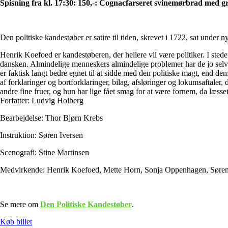
Spisning fra kl. 17:30: 150,-: Cognacfarseret svinemørbrad med gr
Den politiske kandestøber er satire til tiden, skrevet i 1722, sat under
Henrik Koefoed er kandestøberen, der hellere vil være politiker. I stede
dansken. Almindelige menneskers almindelige problemer har de jo selv 
er faktisk langt bedre egnet til at sidde med den politiske magt, end dem
af forklaringer og bortforklaringer, bilag, afsløringer og lokumsaftaler
andre fine fruer, og hun har lige fået smag for at være fornem, da læss
Forfatter: Ludvig Holberg
Bearbejdelse: Thor Bjørn Krebs
Instruktion: Søren Iversen
Scenografi: Stine Martinsen
Medvirkende: Henrik Koefoed, Mette Horn, Sonja Oppenhagen, Søren Hau
Se mere om
Den Politiske Kandestøber
.
Køb billet