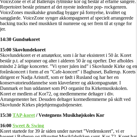
VoiceZone er et af Ballerups rytmiske kor og består af erfarne sangere.
Repertoiret består primært af det nyeste indenfor pop- rockgenren.
VoiceZones musikalske grundlag bygger på fornyelse, kvalitet og
sangglæde. VoiceZone synger akkompagneret af specielt arrangerede
backing tracks med musikken til numrene og ser frem til at synge for
jer.
14:30 Gundsøkoret
15:00 Skovlundekoret
Skovlundekoret er et amatørkor, som i år har eksisteret i 50 år. Koret
består p.t. af sopraner og alter i alderen 50 år og opefter. Der afholdes
mindst 2 årlige koncerter. ”Vi syner julen ind” i Skovlunde Kirke og en
forårskoncert i form af en ”Cafe-koncert” i Baghuset, Ballerup. Korets
dirigent er Nadja Aristoff, som er født i Rusland og har her en
konservatorieuddannelse som klaverlærer og akkompagnatør. I
Danmark er hun uddannet som PO organist fra Kirkemusikskolen.
Koret er medlem af Kor72, og medlemmerne deltager i div.
Arrangementer her. Desuden deltager kormedlemmerne på skift ved
Skovlunde Kirkes plejehjemsgudstjenester.
15:30
TAP-koret
/ Vestegnens Musikhøjskoles Kor
16:00
Sweet & Swing
Koret startede for 39 år siden under navnet ”Verdenskoret”, vi er
baseret i Ballerup og tilknyttet Musikfabrikken samt Kor 72. Koret har