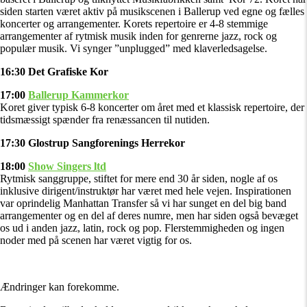
siden starten været aktiv på musikscenen i Ballerup ved egne og fælles
koncerter og arrangementer. Korets repertoire er 4-8 stemmige
arrangementer af rytmisk musik inden for genrerne jazz, rock og
populær musik. Vi synger ”unplugged” med klaverledsagelse.
16:30 Det Grafiske Kor
17:00
Ballerup Kammerkor
Koret giver typisk 6-8 koncerter om året med et klassisk repertoire, der
tidsmæssigt spænder fra renæssancen til nutiden.
17:30 Glostrup Sangforenings Herrekor
18:00
Show Singers ltd
Rytmisk sanggruppe, stiftet for mere end 30 år siden, nogle af os
inklusive dirigent/instruktør har været med hele vejen. Inspirationen
var oprindelig Manhattan Transfer så vi har sunget en del big band
arrangementer og en del af deres numre, men har siden også bevæget
os ud i anden jazz, latin, rock og pop. Flerstemmigheden og ingen
noder med på scenen har været vigtig for os.
Ændringer kan forekomme.