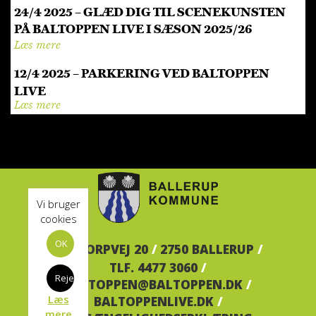
24/4 2025 – GLÆD DIG TIL SCENEKUNSTEN
PÅ BALTOPPEN LIVE I SÆSON 2025/26
Læs mere
12/4 2025 – PARKERING VED BALTOPPEN
LIVE
Læs mere
Vi bruger
cookies
OK
BALTORPVEJ 20
/
2750 BALLERUP
/
TLF. 4477 3060
/
Reject
BALTOPPEN@BALTOPPEN.DK
/
Læs
BALTOPPENLIVE.DK
/
mere