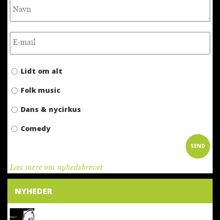
Lidt om alt
Folk music
Dans & nycirkus
Comedy
SEND
Læs mere om nyhedsbrevet
NYHEDER