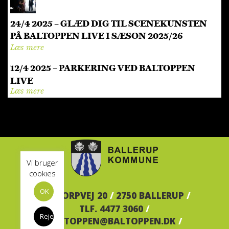
24/4 2025 – GLÆD DIG TIL SCENEKUNSTEN
PÅ BALTOPPEN LIVE I SÆSON 2025/26
Læs mere
12/4 2025 – PARKERING VED BALTOPPEN
LIVE
Læs mere
Vi bruger
cookies
OK
BALTORPVEJ 20
/
2750 BALLERUP
/
TLF. 4477 3060
/
Reject
BALTOPPEN@BALTOPPEN.DK
/