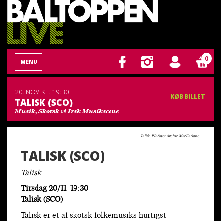
0
MENU
20. NOV
KL. 19:30
KØB BILLET
TALISK (SCO)
Musik, Skotsk & Irsk Musikscene
Talisk. PR-foto: Archie MacFarlane.
TALISK (SCO)
Talisk
Tirsdag 20/11 19:30
Talisk (SCO)
Talisk er et af skotsk folkemusiks hurtigst