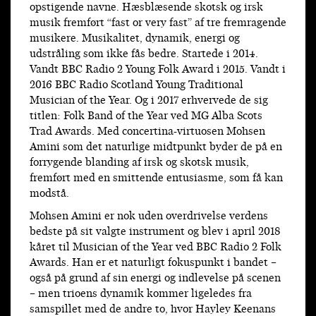
opstigende navne. Hæsblæsende skotsk og irsk
musik fremført “fast or very fast” af tre fremragende
musikere. Musikalitet, dynamik, energi og
udstråling som ikke fås bedre. Startede i 2014.
Vandt BBC Radio 2 Young Folk Award i 2015. Vandt i
2016 BBC Radio Scotland Young Traditional
Musician of the Year. Og i 2017 erhvervede de sig
titlen: Folk Band of the Year ved MG Alba Scots
Trad Awards. Med concertina-virtuosen Mohsen
Amini som det naturlige midtpunkt byder de på en
forrygende blanding af irsk og skotsk musik,
fremført med en smittende entusiasme, som få kan
modstå.
Mohsen Amini er nok uden overdrivelse verdens
bedste på sit valgte instrument og blev i april 2018
kåret til Musician of the Year ved BBC Radio 2 Folk
Awards. Han er et naturligt fokuspunkt i bandet –
også på grund af sin energi og indlevelse på scenen
– men trioens dynamik kommer ligeledes fra
samspillet med de andre to, hvor Hayley Keenans