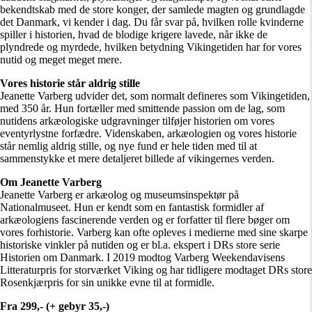
bekendtskab med de store konger, der samlede magten og grundlagde
det Danmark, vi kender i dag. Du får svar på, hvilken rolle kvinderne
spiller i historien, hvad de blodige krigere lavede, når ikke de
plyndrede og myrdede, hvilken betydning Vikingetiden har for vores
nutid og meget meget mere.
Vores historie står aldrig stille
Jeanette Varberg udvider det, som normalt defineres som Vikingetiden,
med 350 år. Hun fortæller med smittende passion om de lag, som
nutidens arkæologiske udgravninger tilføjer historien om vores
eventyrlystne forfædre. Videnskaben, arkæologien og vores historie
står nemlig aldrig stille, og nye fund er hele tiden med til at
sammenstykke et mere detaljeret billede af vikingernes verden.
Om Jeanette Varberg
Jeanette Varberg er arkæolog og museumsinspektør på
Nationalmuseet. Hun er kendt som en fantastisk formidler af
arkæologiens fascinerende verden og er forfatter til flere bøger om
vores forhistorie. Varberg kan ofte opleves i medierne med sine skarpe
historiske vinkler på nutiden og er bl.a. ekspert i DRs store serie
Historien om Danmark
. I 2019 modtog Varberg Weekendavisens
Litteraturpris for storværket
Viking
og har tidligere modtaget DRs store
Rosenkjærpris for sin unikke evne til at formidle.
Fra 299,- (+ gebyr 35,-)