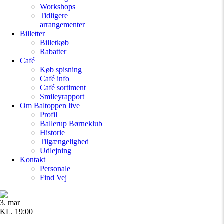
Workshops
Tidligere
arrangementer
Billetter
Billetkøb
Rabatter
Café
Køb spisning
Café info
Café sortiment
Smileyrapport
Om Baltoppen
live
Profil
Ballerup Børneklub
Historie
Tilgængelighed
Udlejning
Kontakt
Personale
Find Vej
3. mar
KL. 19:00