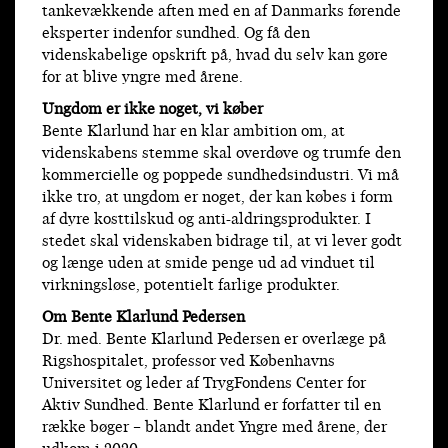
tankevækkende aften med en af Danmarks førende
eksperter indenfor sundhed. Og få den
videnskabelige opskrift på, hvad du selv kan gøre
for at blive yngre med årene.
Ungdom er ikke noget, vi køber
Bente Klarlund har en klar ambition om, at
videnskabens stemme skal overdøve og trumfe den
kommercielle og poppede sundhedsindustri. Vi må
ikke tro, at ungdom er noget, der kan købes i form
af dyre kosttilskud og anti-aldringsprodukter. I
stedet skal videnskaben bidrage til, at vi lever godt
og længe uden at smide penge ud ad vinduet til
virkningsløse, potentielt farlige produkter.
Om Bente Klarlund Pedersen
Dr. med. Bente Klarlund Pedersen er overlæge på
Rigshospitalet, professor ved Københavns
Universitet og leder af TrygFondens Center for
Aktiv Sundhed. Bente Klarlund er forfatter til en
række bøger – blandt andet Yngre med årene, der