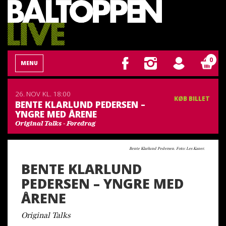
0
MENU
26. NOV
KL. 18:00
KØB BILLET
BENTE KLARLUND PEDERSEN –
YNGRE MED ÅRENE
Original Talks - Foredrag
Bente Klarlund Pedersen. Foto: Les Kaner.
BENTE KLARLUND
PEDERSEN – YNGRE MED
ÅRENE
Original Talks