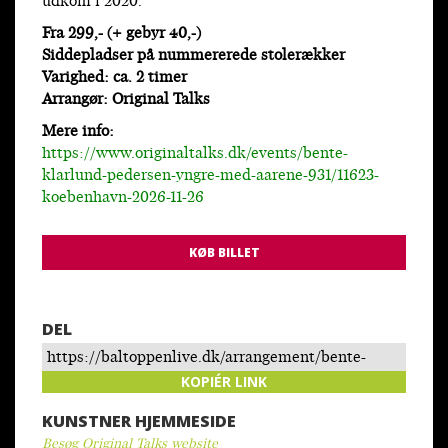
udkom i 2020.
Fra 299,- (+ gebyr 40,-)
Siddepladser på nummererede stolerækker
Varighed: ca. 2 timer
Arrangør: Original Talks
Mere info:
https://www.originaltalks.dk/events/bente-
klarlund-pedersen-yngre-med-aarene-931/11623-
koebenhavn-2026-11-26
KØB BILLET
DEL
https://baltoppenlive.dk/arrangement/bente-
klarlund-pedersen-yngre-med-aarene/
KOPIÉR LINK
KUNSTNER HJEMMESIDE
Besøg Original Talks website