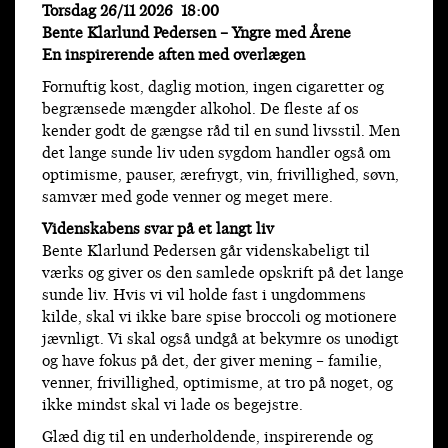
Torsdag 26/11 2026 18:00
Bente Klarlund Pedersen – Yngre med Årene
En inspirerende aften med overlægen
Fornuftig kost, daglig motion, ingen cigaretter og
begrænsede mængder alkohol. De fleste af os
kender godt de gængse råd til en sund livsstil. Men
det lange sunde liv uden sygdom handler også om
optimisme, pauser, ærefrygt, vin, frivillighed, søvn,
samvær med gode venner og meget mere.
Videnskabens svar på et langt liv
Bente Klarlund Pedersen går videnskabeligt til
værks og giver os den samlede opskrift på det lange
sunde liv. Hvis vi vil holde fast i ungdommens
kilde, skal vi ikke bare spise broccoli og motionere
jævnligt. Vi skal også undgå at bekymre os unødigt
og have fokus på det, der giver mening – familie,
venner, frivillighed, optimisme, at tro på noget, og
ikke mindst skal vi lade os begejstre.
Glæd dig til en underholdende, inspirerende og